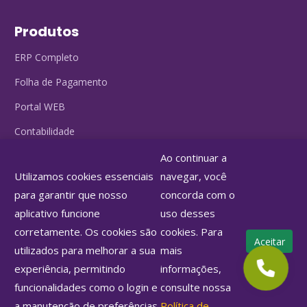
Produtos
ERP Completo
Folha de Pagamento
Portal WEB
Contabilidade
Serviços Complementares
Ao continuar a
Utilizamos cookies essenciais
navegar, você
Contato
para garantir que nosso
concorda com o
aplicativo funcione
uso desses
Rua José Debieux, 325 - Santana - São Paulo - SP
corretamente. Os cookies são
cookies. Para
Aceitar
vendas@gi.com.br
utilizados para melhorar a sua
mais
experiência, permitindo
informações,
(11) 5525-0670
funcionalidades como o login e
consulte nossa
a manutenção de preferências.
Política de