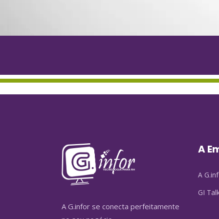
A E
A G.in
GI Tal
A G.infor se conecta perfeitamente