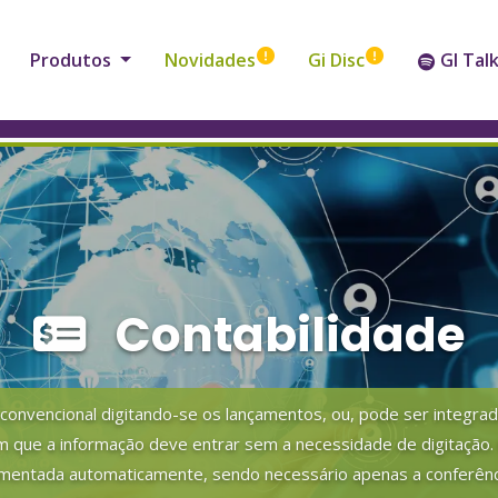
Produtos
Novidades
Gi Disc
GI Tal
Contabilidade
a convencional digitando-se os lançamentos, ou, pode ser integr
m que a informação deve entrar sem a necessidade de digitação. 
imentada automaticamente, sendo necessário apenas a conferênci